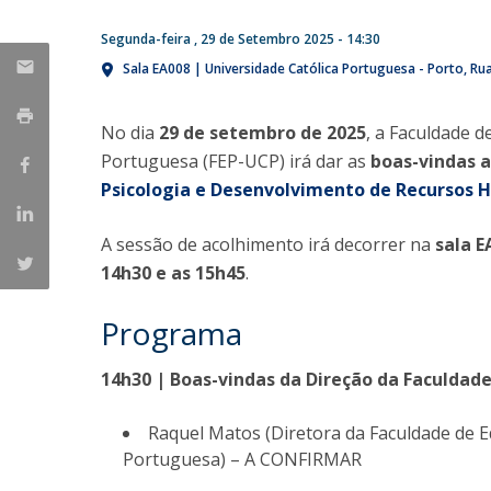
Iniciativas Nacionais
Segunda-feira , 29 de Setembro 2025 - 14:30
Research Centre for Human Developmen
Sala EA008 | Universidade Católica Portuguesa - Porto
Rua
| CEDH
No dia
29 de setembro de 2025
, a Faculdade d
Human Neurobehavioral Laboratory |
HNL
Portuguesa (FEP-UCP) irá dar as
boas-vindas a
Psicologia e Desenvolvimento de Recursos
A sessão de acolhimento irá decorrer na
sala E
14h30 e as 15h45
.
Programa
14h30 | Boas-vindas da Direção da Faculdade
Raquel Matos (Diretora da Faculdade de E
Portuguesa) – A CONFIRMAR