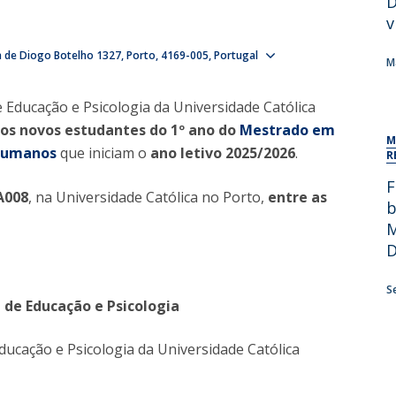
D
Alumni
Educação
v
t
Associação de Antigos Alunos de Psicologia
Show map
 de Diogo Botelho 1327
Porto
4169-005
Portugal
M
C
e Educação e Psicologia da Universidade Católica
os novos estudantes do 1º ano do
Mestrado em
M
 Humanos
que iniciam o
ano letivo 2025/2026
.
R
F
A008
, na Universidade Católica no Porto,
entre as
b
M
D
S
 de Educação e Psicologia
ducação e Psicologia da Universidade Católica