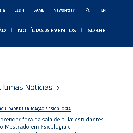
gia
CEDH
SAME
Newsletter
EN
ÃO
NOTÍCIAS & EVENTOS
SOBRE
ós-Doutoramento
erviços
VENTOS
alendário Letivo 2026-2027
ormação Avançada
iblioteca
Acolhimento aos novos
Últimas Notícias
studantes e empregabilidade
estudantes da
nformática
Licenciatura em Psicologia
nternational Office
Serviços Académicos
2026/2027
ACULDADE DE EDUCAÇÃO E PSICOLOGIA
Tesouraria
Qui, 03 Set 2026 - 18:30
prender fora da sala de aula: estudantes
Vida no campus
o Mestrado em Psicologia e
Portal Career Services