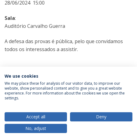
28/06/2024 15:00
Sala
:
Auditório Carvalho Guerra
A defesa das provas é pública, pelo que convidamos
todos os interessados a assistir.
Categorias:
Doutoramento em Ciências da Educação
We use cookies
Prova Pública
We may place these for analysis of our visitor data, to improve our
website, show personalised content and to give you a great website
experience. For more information about the cookies we use open the
Política de Privacidade
Termos & Condições
settings.
Direitos do Titular dos Dados
Accept all
Deny
No, adjust
© 2026 Universidade Católica Portuguesa