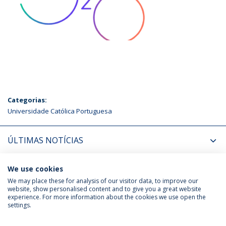
Categorias:
Universidade Católica Portuguesa
ÚLTIMAS NOTÍCIAS
PRÓXIMOS EVENTOS
We use cookies
We may place these for analysis of our visitor data, to improve our
website, show personalised content and to give you a great website
experience. For more information about the cookies we use open the
Política de Privacidade
Termos & Condições
settings.
Direitos do Titular dos Dados