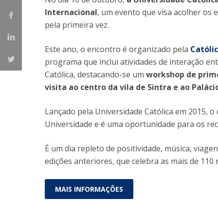
Internacional
, um evento que visa acolher os 
Iniciativas Nacionais
pela primeira vez.
Research Centre for Human Developmen
| CEDH
Este ano, o encontro é organizado pela
Católi
Human Neurobehavioral Laboratory |
programa que inclui atividades de interação en
HNL
Católica, destacando-se um
workshop de prime
visita ao centro da vila de Sintra e ao Palác
Lançado pela Universidade Católica em 2015, 
Universidade e é uma oportunidade para os re
É um dia repleto de positividade, música, viage
edições anteriores, que celebra as mais de 110 
MAIS INFORMAÇÕES