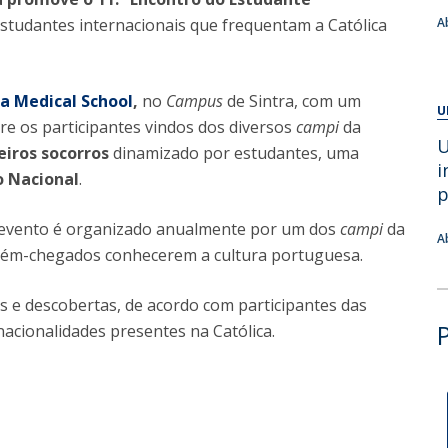
Alumni
estudantes internacionais que frequentam a Católica
Educação
A
t
Associação de Antigos Alunos de Psicologia
C
ca Medical School
,
no
Campus
de Sintra, com um
U
tre os participantes vindos dos diversos
campi
da
U
iros socorros
dinamizado por estudantes, uma
i
io Nacional
.
p
o evento é organizado anualmente por um dos
campi
da
A
cém-chegados conhecerem a cultura portuguesa.
ns e descobertas, de acordo com participantes das
nacionalidades presentes na Católica.