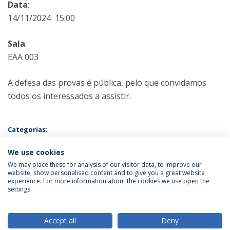
Data
:
14/11/2024 15:00
Sala
:
EAA 003
A defesa das provas é pública, pelo que convidamos
todos os interessados a assistir.
Categorias:
Mestrado em Psicologia e Desenvolvimento de Recursos Humanos
Prova Pública
We use cookies
We may place these for analysis of our visitor data, to improve our
website, show personalised content and to give you a great website
experience. For more information about the cookies we use open the
Política de Privacidade
Termos & Condições
settings.
Direitos do Titular dos Dados
Accept all
Deny