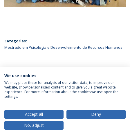
Categorias:
Mestrado em Psicologia e Desenvolvimento de Recursos Humanos
ÚLTIMAS NOTÍCIAS
We use cookies
We may place these for analysis of our visitor data, to improve our
website, show personalised content and to give you a great website
experience. For more information about the cookies we use open the
Política de Privacidade
Termos & Condições
settings.
Direitos do Titular dos Dados
Accept all
Deny
No, adjust
© 2026 Universidade Católica Portuguesa