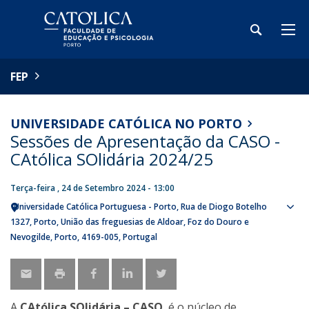
FEP
UNIVERSIDADE CATÓLICA NO PORTO
Sessões de Apresentação da CASO -
CAtólica SOlidária 2024/25
Terça-feira , 24 de Setembro 2024 - 13:00
Universidade Católica Portuguesa - Porto
Rua de Diogo Botelho
Sho
1327
Porto
União das freguesias de Aldoar, Foz do Douro e
map
Nevogilde, Porto
4169-005
Portugal
A
CAtólica SOlidária – CASO
, é o núcleo de