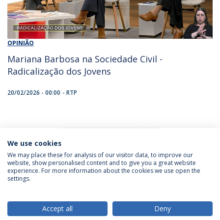
OPINIÃO
Mariana Barbosa na Sociedade Civil -
Radicalização dos Jovens
20/02/2026 - 00:00
RTP
1
We use cookies
We may place these for analysis of our visitor data, to improve our
website, show personalised content and to give you a great website
experience. For more information about the cookies we use open the
Política de Privacidade
Termos & Condições
settings.
Direitos do Titular dos Dados
Accept all
Deny