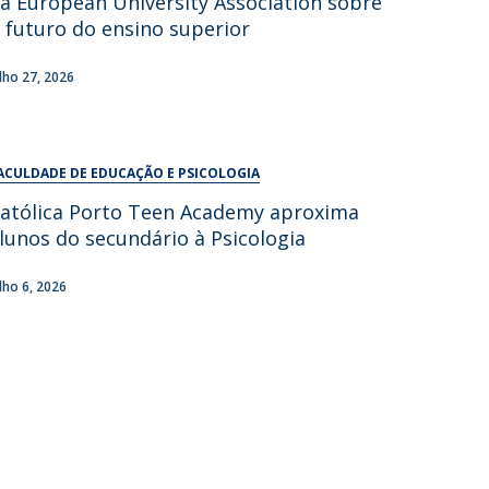
a European University Association sobre
UDIP
 futuro do ensino superior
Segurança e Emergência
ulho 27, 2026
ontactos
ACULDADE DE EDUCAÇÃO E PSICOLOGIA
atólica Porto Teen Academy aproxima
lunos do secundário à Psicologia
ulho 6, 2026