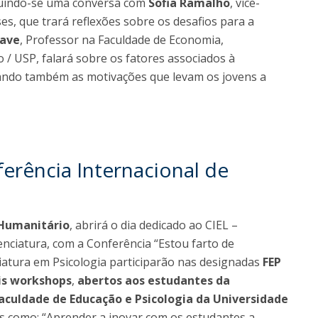
guindo-se uma conversa com
Sofia Ramalho
, vice-
s, que trará reflexões sobre os desafios para a
fave
, Professor na Faculdade de Economia,
 / USP, falará sobre os fatores associados à
ando também as motivações que levam os jovens a
erência Internacional de
 Humanitário
, abrirá o dia dedicado ao CIEL –
enciatura, com a Conferência “Estou farto de
ciatura em Psicologia participarão nas designadas
FEP
is workshops
,
abertos aos estudantes da
Faculdade de Educação e Psicologia da Universidade
os como: “Aprender a inovar com os estudantes a