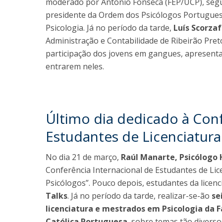
moderado por António Fonseca (FEP/UCP), se
presidente da Ordem dos Psicólogos Portuguese
Psicologia. Já no período da tarde,
Luís Scorza
Administração e Contabilidade de Ribeirão Preto
participação dos jovens em gangues, apresent
entrarem neles.
Último dia dedicado à Conf
Estudantes de Licenciatura
No dia 21 de março,
Raúl Manarte, Psicólogo
Conferência Internacional de Estudantes de Lic
Psicólogos”. Pouco depois, estudantes da licen
Talks
. Já no período da tarde, realizar-se-ão
se
licenciatura e mestrados em Psicologia da 
Católica Portuguesa
, sobre temas tão divers