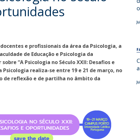
d
Alumni
portunidades
Educação
o
t
Associação de Antigos Alunos de Psicologia
J
C
docentes e profissionais da área da Psicologia, a
F
Faculdade de Educação e Psicologia da
C
sobre “A Psicologia no Século XXII: Desafios e
a
 Psicologia realiza-se entre 19 e 21 de março, no
 de reflexão e de partilha no âmbito da
J