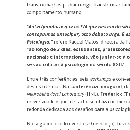
transformações podiam exigir transformar tam
comportamento humano.
“
Antecipando-se que os 3/4 que restam do séc
conseguimos antecipar, este debate urge. É e
Psicologia,
”
refere Raquel Matos, diretora da F
“ao longo de 3 dias, estudantes, professores
nacionais e internacionais, vão juntar-se à
se vão colocar à psicologia no século XXII.
”
Entre três conferências, seis
workshops
e conve
destes três dias. Na
conferência inaugural
,
do
Neurobehavioral Laboratory
(HNL),
Frederick (T
universidade e que, de facto, se utiliza no mer
redonda dedicada aos desafios para a psicologi
No segundo dia do evento (20 de março), haver