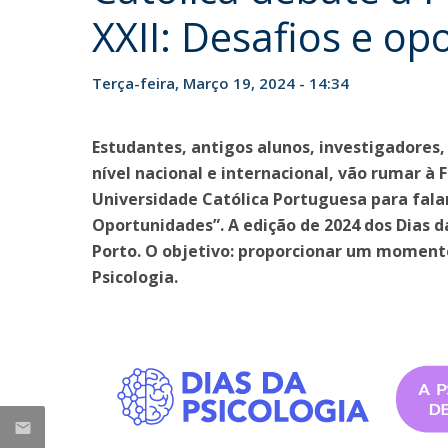
XXII: Desafios e o
Iniciativas Nacionais
Research Centre for Human Developmen
| CEDH
Terça-feira, Março 19, 2024 - 14:34
Human Neurobehavioral Laboratory |
HNL
Estudantes, antigos alunos, investigadores, 
nível nacional e internacional, vão rumar à 
Universidade Católica Portuguesa para falar 
Oportunidades”. A edição de 2024 dos Dias da
Porto. O objetivo: proporcionar um momento
Psicologia.