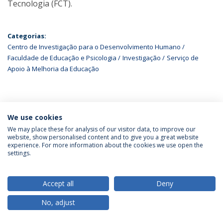
Tecnologia (FCT).
Categorias:
Centro de Investigação para o Desenvolvimento Humano
Faculdade de Educação e Psicologia
Investigação
Serviço de
Apoio à Melhoria da Educação
ÚLTIMAS NOTÍCIAS
We use cookies
We may place these for analysis of our visitor data, to improve our
website, show personalised content and to give you a great website
experience. For more information about the cookies we use open the
Política de Privacidade
Termos & Condições
settings.
Direitos do Titular dos Dados
Accept all
Deny
No, adjust
© 2026 Universidade Católica Portuguesa