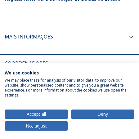
MAIS INFORMAÇÕES
COORDENADORES
We use cookies
We may place these for analysis of our visitor data, to improve our
Política de Privacidade
Termos & Condições
website, show personalised content and to give you a great website
Direitos do Titular dos Dados
experience. For more information about the cookies we use open the
settings.
Accept all
Deny
© 2026 Universidade Católica Portuguesa
No, adjust