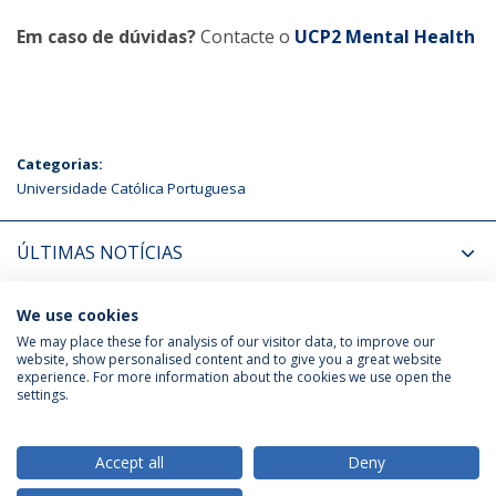
Em caso de dúvidas?
Contacte o
UCP2 Mental Health
Categorias:
Universidade Católica Portuguesa
ÚLTIMAS NOTÍCIAS
PRÓXIMOS EVENTOS
We use cookies
We may place these for analysis of our visitor data, to improve our
website, show personalised content and to give you a great website
experience. For more information about the cookies we use open the
Política de Privacidade
Termos & Condições
settings.
Direitos do Titular dos Dados
Accept all
Deny