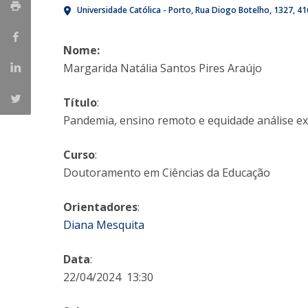
Universidade Católica - Porto
Rua Diogo Botelho, 1327
41
Iniciativas Nacionais
Research Centre for Human Developmen
Nome:
| CEDH
Margarida Natália Santos Pires Araújo
Human Neurobehavioral Laboratory |
HNL
Título
:
Pandemia, ensino remoto e equidade análise e
Curso
:
Doutoramento em Ciências da Educação
Orientadores
:
Diana Mesquita
Data
:
22/04/2024 13:30