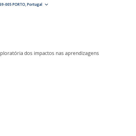
Show map
69-005 PORTO
Alumni
Portugal
Educação
t
Associação de Antigos Alunos de Psicologia
C
xploratória dos impactos nas aprendizagens