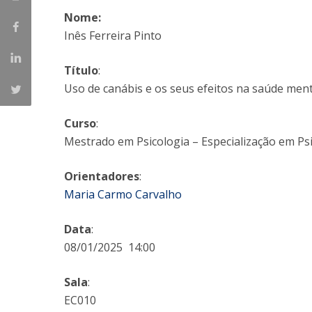
Nome:
Iniciativas Nacionais
Inês Ferreira Pinto
Research Centre for Human Developmen
| CEDH
Título
:
Human Neurobehavioral Laboratory |
Uso de canábis e os seus efeitos na saúde men
HNL
Curso
:
Mestrado em Psicologia – Especialização em Psi
Orientadores
:
Maria Carmo Carvalho
Data
:
08/01/2025 14:00
Sala
:
EC010