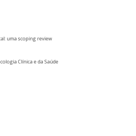
Alumni
Educação
t
Associação de Antigos Alunos de Psicologia
C
tal: uma scoping review
cologia Clínica e da Saúde