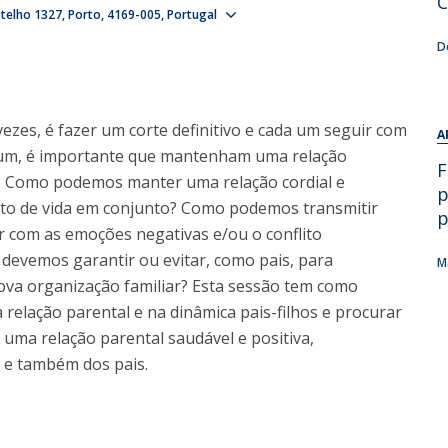
C
Show map
telho 1327
Alumni
Porto
4169-005
Portugal
Educação
D
t
Associação de Antigos Alunos de Psicologia
C
ezes, é fazer um corte definitivo e cada um seguir com
A
mum, é importante que mantenham uma relação
F
l… Como podemos manter uma relação cordial e
p
eto de vida em conjunto? Como podemos transmitir
p
r com as emoções negativas e/ou o conflito
devemos garantir ou evitar, como pais, para
M
ova organização familiar? Esta sessão tem como
a relação parental e na dinâmica pais-filhos e procurar
 uma relação parental saudável e positiva,
 e também dos pais.