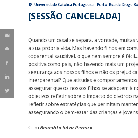
Universidade Católica Portuguesa - Porto
Rua de Diogo Bo
Iniciativas Nacionais
[SESSÃO CANCELADA]
Research Centre for Human Developmen
| CEDH
Human Neurobehavioral Laboratory |
Quando um casal se separa, a vontade, muitas v
HNL
a sua própria vida. Mas havendo filhos em co
coparental saudável, o que nem sempre é fáci
positiva como pais, não havendo mais um proj
segurança aos nossos filhos e não os prejudica
interparental? Que atitudes e comportamentos 
assegurar que os nossos filhos se adaptem à n
objetivos refletir sobre o impacto do divórcio n
refletir sobre estratégias que permitam manter
assegurando o bem-estar das crianças e jovens
Com
Benedita Silva Pereira