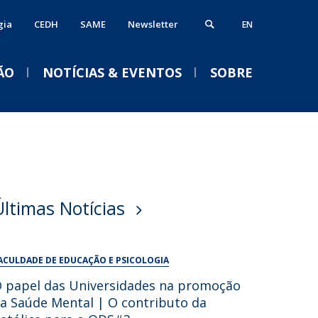
gia
CEDH
SAME
Newsletter
EN
ÃO
NOTÍCIAS & EVENTOS
SOBRE
ós-Doutoramento
erviços
VENTOS
alendário Letivo 2026-2027
ormação Avançada
iblioteca
Acolhimento aos novos
Últimas Notícias
studantes e empregabilidade
estudantes da
nformática
Licenciatura em Psicologia
nternational Office
Serviços Académicos
2026/2027
ACULDADE DE EDUCAÇÃO E PSICOLOGIA
Tesouraria
Qui, 03 Set 2026 - 18:30
 papel das Universidades na promoção
Vida no campus
a Saúde Mental | O contributo da
Portal Career Services