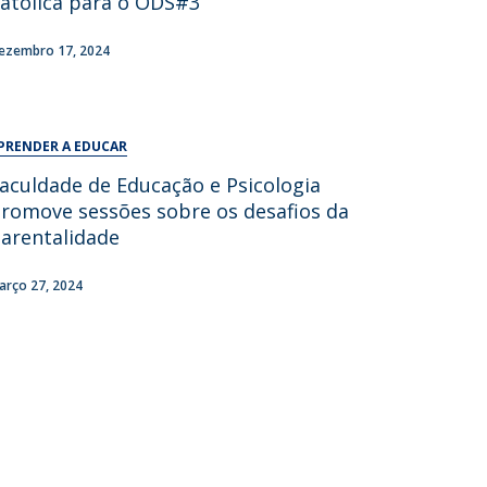
atólica para o ODS#3
UDIP
Segurança e Emergência
ezembro 17, 2024
ontactos
PRENDER A EDUCAR
aculdade de Educação e Psicologia
romove sessões sobre os desafios da
arentalidade
arço 27, 2024