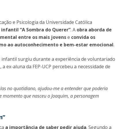
Alumni
Educação
t
Associação de Antigos Alunos de Psicologia
cação e Psicologia da Universidade Católica
C
o infantil “A Sombra do Querer”
. A
obra aborda de
 mental entre os mais jovens
e
convida os
umo ao autoconhecimento e bem-estar emocional
.
 infantil surgiu durante a experiência de voluntariado
s, a ex-aluna da FEP-UCP percebeu a necessidade de
á-las no quotidiano, ajudou-me a entender que poderia
sse momento que nasceu o Joaquim, a personagem
m”
lça
a importância de saber pedir ajuda
. Segundo a