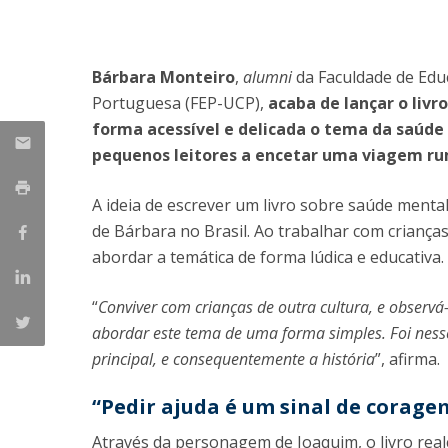
Iniciativas Nacionais
Research Centre for Human Developmen
| CEDH
Bárbara Monteiro
,
alumni
da Faculdade de Edu
Portuguesa (FEP-UCP),
acaba de lançar o livr
Human Neurobehavioral Laboratory |
forma acessível e delicada o tema da saúde
HNL
pequenos leitores a encetar uma viagem r
A ideia de escrever um livro sobre saúde mental
de Bárbara no Brasil. Ao trabalhar com criança
abordar a temática de forma lúdica e educativa.
“
Conviver com crianças de outra cultura, e observ
abordar este tema de uma forma simples. Foi ne
principal, e consequentemente a história
”, afirma.
“Pedir ajuda é um sinal de corage
Através da personagem de Joaquim, o livro rea