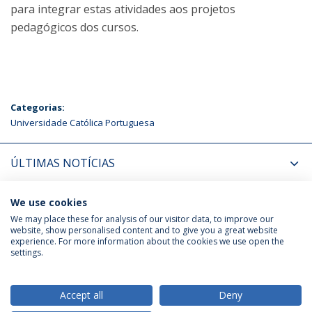
para integrar estas atividades aos projetos
pedagógicos dos cursos.
Categorias:
Universidade Católica Portuguesa
ÚLTIMAS NOTÍCIAS
PRÓXIMOS EVENTOS
We use cookies
We may place these for analysis of our visitor data, to improve our
website, show personalised content and to give you a great website
experience. For more information about the cookies we use open the
Política de Privacidade
Termos & Condições
settings.
Direitos do Titular dos Dados
Accept all
Deny