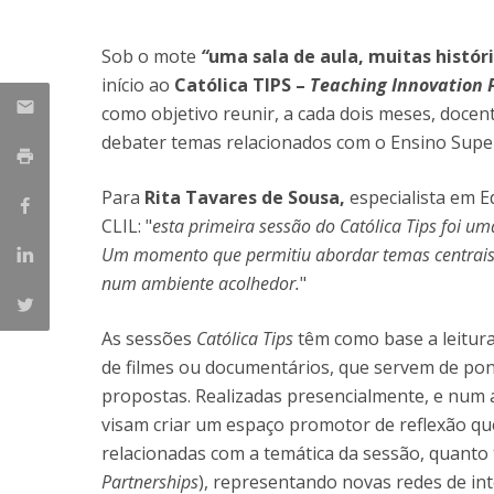
Iniciativas Nacionais
Sob o mote
“
uma sala de aula, muitas histór
Research Centre for Human Developmen
| CEDH
início ao
Católica TIPS –
Teaching Innovation 
como objetivo reunir, a cada dois meses, docen
Human Neurobehavioral Laboratory |
debater temas relacionados com o Ensino Super
HNL
Para
Rita Tavares de Sousa,
especialista em 
CLIL: "
esta primeira sessão do Católica Tips foi u
Um momento que permitiu abordar temas centrais 
num ambiente acolhedor.
"
As sessões
Católica Tips
têm como base a leitura 
de filmes ou documentários, que servem de pon
propostas. Realizadas presencialmente, e num 
visam criar um espaço promotor de reflexão qu
relacionadas com a temática da sessão, quanto
Partnerships
), representando novas redes de int