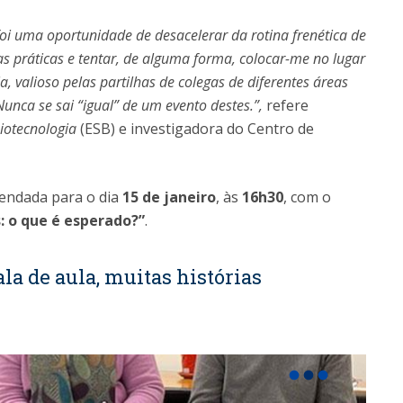
foi uma oportunidade de desacelerar da rotina frenética de
has práticas e tentar, de alguma forma, colocar-me no lugar
, valioso pelas partilhas de colegas de diferentes áreas
unca se sai “igual” de um evento destes.
”,
refere
iotecnologia
(ESB) e investigadora do Centro de
gendada para o dia
15 de janeiro
, às
16h30
, com o
: o que é esperado?”
.
ala de aula, muitas histórias
fiber_manual_record
fiber_manual_record
fiber_manual_record