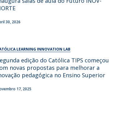
naugura salas de aula do Futuro INOV-
UDIP
NORTE
Segurança e Emergência
bril 30, 2026
ontactos
ATÓLICA LEARNING INNOVATION LAB
egunda edição do Católica TIPS começou
om novas propostas para melhorar a
novação pedagógica no Ensino Superior
ovembro 17, 2025