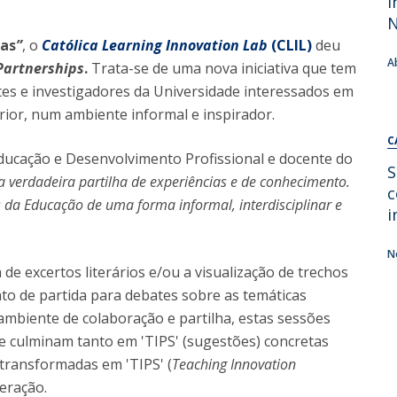
i
Alumni
Educação
ias
”
, o
Católica Learning Innovation Lab
(CLIL)
deu
t
Associação de Antigos Alunos de Psicologia
A
Partnerships
.
Trata-se de uma nova iniciativa que tem
C
tes e investigadores da Universidade interessados em
ior, num ambiente informal e inspirador.
C
Educação e Desenvolvimento Profissional e docente do
S
ma verdadeira partilha de experiências e de conhecimento.
c
da Educação de uma forma informal, interdisciplinar e
i
N
de excertos literários e/ou a visualização de trechos
to de partida para debates sobre as temáticas
ambiente de colaboração e partilha, estas sessões
e culminam tanto em 'TIPS' (sugestões) concretas
 transformadas em 'TIPS' (
Teaching Innovation
eração.