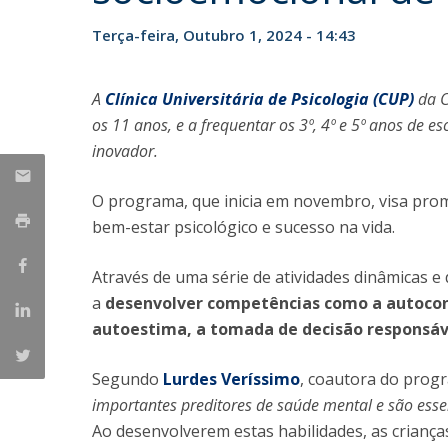
Iniciativas Nacionais
Terça-feira, Outubro 1, 2024 - 14:43
Research Centre for Human Developmen
| CEDH
A
Clínica Universitária de Psicologia (CUP)
da C
Human Neurobehavioral Laboratory |
os 11 anos, e a frequentar os 3º, 4º e 5º anos de 
HNL
inovador.
O programa, que inicia em novembro, visa pro
bem-estar psicológico e sucesso na vida.
Através de uma série de atividades dinâmicas e 
a
desenvolver competências como a autoconsc
autoestima, a tomada de decisão responsável
Segundo
Lurdes Veríssimo
, coautora do prog
importantes preditores de saúde mental e são essen
Ao desenvolverem estas habilidades, as criança