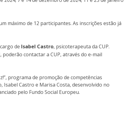
 2024; 7 e 14 de dezembro de 2024; 11 e 25 de janeiro
 máximo de 12 participantes. As inscrições estão já
 cargo de
Isabel Castro
, psicoterapeuta da CUP.
, poderão contactar a CUP, através do e-mail
az!”, programa de promoção de competências
, Isabel Castro e Marisa Costa, desenvolvido no
nanciado pelo Fundo Social Europeu.