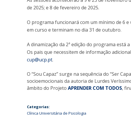
As sessões acontecerão a 9 e 23 de novembro de
de 2025; e 8 de fevereiro de 2025.
O programa funcionará com um mínimo de 6 e um
em curso e terminam no dia 31 de outubro.
A dinamização da 2ª edição do programa está a
Os pais que necessitem de informação adicional
cup@ucp.pt
.
O “Sou Capaz” surge na sequência do “Ser Cap
socioemocionais da autoria de Lurdes Veríssimo
âmbito do Projeto
APRENDER COM TODOS
, fi
Categorias:
Clínica Universitária de Psicologia