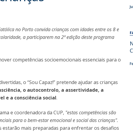
Alumni
Educação
J
t
Associação de Antigos Alunos de Psicologia
C
atólica no Porto convida crianças com idades entre os 8 e
F
escolaridade, a participarem na 2ª edição deste programa
N
C
mover competências socioemocionais essenciais para o
F
divertidas, o “Sou Capaz!” pretende ajudar as crianças
iência, o autocontrolo, a assertividade, a
 e a consciência social
.
rama e coordenadora da CUP,
"estas competências são
ciais para o bem-estar emocional e social das crianças".
s estarão mais preparadas para enfrentar os desafios