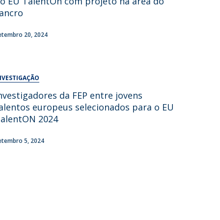
o EU TalentOn com projeto na área do
UDIP
ancro
Segurança e Emergência
etembro 20, 2024
ontactos
NVESTIGAÇÃO
nvestigadores da FEP entre jovens
alentos europeus selecionados para o EU
alentON 2024
etembro 5, 2024