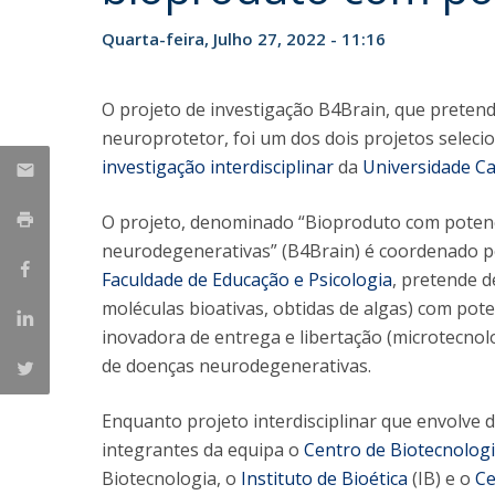
Iniciativas Nacionais
Quarta-feira, Julho 27, 2022 - 11:16
Research Centre for Human Developmen
| CEDH
O projeto de investigação B4Brain, que prete
Human Neurobehavioral Laboratory |
neuroprotetor, foi um dos dois projetos selec
HNL
investigação interdisciplinar
da
Universidade Ca
O projeto, denominado “Bioproduto com potenc
neurodegenerativas” (B4Brain) é coordenado 
Faculdade de Educação e Psicologia
, pretende 
moléculas bioativas, obtidas de algas) com pot
inovadora de entrega e libertação (microtecnol
de doenças neurodegenerativas.
Enquanto projeto interdisciplinar que envolve
integrantes da equipa o
Centro de Biotecnologi
Biotecnologia, o
Instituto de Bioética
(IB) e o
Ce