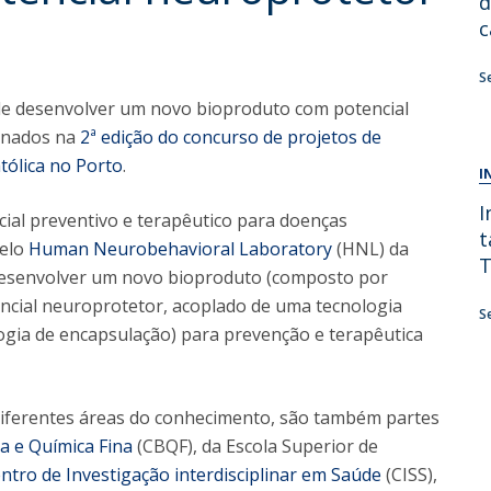
d
Alumni
Educação
c
t
Associação de Antigos Alunos de Psicologia
S
C
nde desenvolver um novo bioproduto com potencial
ionados na
2ª edição do concurso de projetos de
tólica no Porto
.
I
I
ial preventivo e terapêutico para doenças
t
pelo
Human Neurobehavioral Laboratory
(HNL) da
T
desenvolver um novo bioproduto (composto por
encial neuroprotetor, acoplado de uma tecnologia
S
ogia de encapsulação) para prevenção e terapêutica
 diferentes áreas do conhecimento, são também partes
a e Química Fina
(CBQF), da Escola Superior de
ntro de Investigação interdisciplinar em Saúde
(CISS),