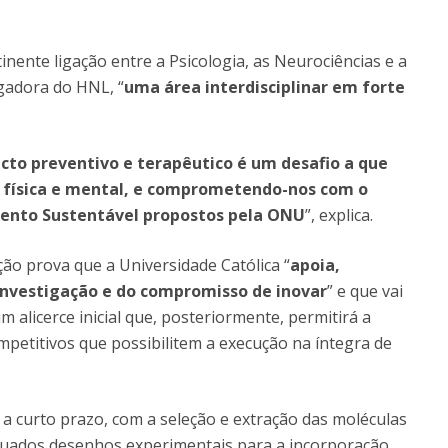
tinente ligação entre a Psicologia, as Neurociências e a
igadora do HNL, “
uma área interdisciplinar em forte
cto preventivo e terapêutico é um desafio a que
 física e mental, e comprometendo-nos com o
ento Sustentável propostos pela ONU
”, explica.
nção prova que a Universidade Católica “
apoia,
 investigação e do compromisso de inovar
” e que vai
m alicerce inicial que, posteriormente, permitirá a
petitivos que possibilitem a execução na íntegra de
a curto prazo, com a seleção e extração das moléculas
etuados desenhos experimentais para a incorporação