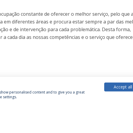
cupação constante de oferecer o melhor serviço, pelo que 
da em diferentes áreas e procura estar sempre a par das me
ção e de intervenção para cada problemática. Desta forma,
 a cada dia as nossas competências e o serviço que oferec
Accept all
, show personalised content and to give you a great
 settings.
Política de Privacidade
Termos & Condições
Direitos do Titular dos Dados