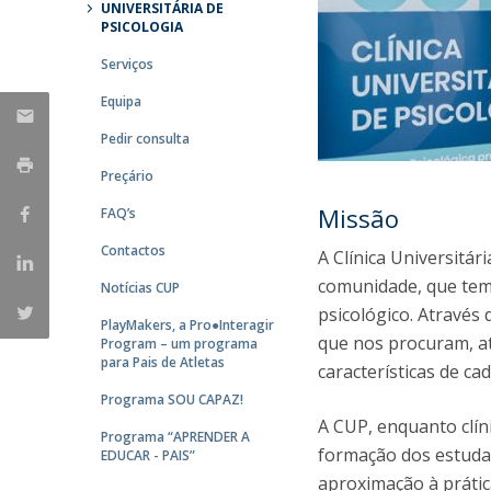
UNIVERSITÁRIA DE
PSICOLOGIA
Iniciativas Nacionais
Research Centre for Human Developmen
Serviços
| CEDH
Equipa
Human Neurobehavioral Laboratory |
Pedir consulta
HNL
Preçário
Missão
FAQ’s
Contactos
A Clínica Universitá
comunidade, que tem
Notícias CUP
psicológico. Através
PlayMakers, a Pro●Interagir
que nos procuram, a
Program – um programa
para Pais de Atletas
características de ca
Programa SOU CAPAZ!
A CUP, enquanto clín
Programa “APRENDER A
formação dos estudan
EDUCAR - PAIS”
aproximação à prática