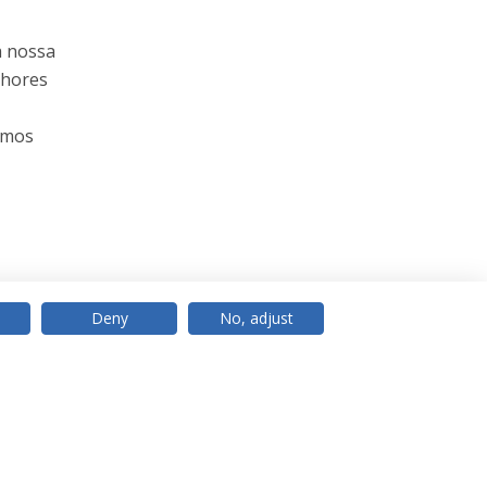
a nossa
lhores
emos
Deny
No, adjust
© 2026 Universidade Católica Portuguesa