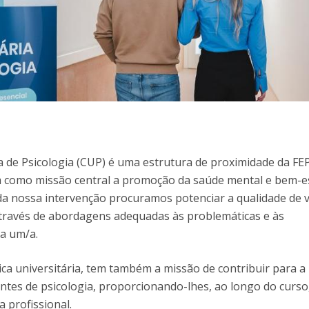
Alumni
Educação
t
Associação de Antigos Alunos de Psicologia
C
ria de Psicologia (CUP) é uma estrutura de proximidade da F
 como missão central a promoção da saúde mental e bem-e
 da nossa intervenção procuramos potenciar a qualidade de 
través de abordagens adequadas às problemáticas e às
da um/a.
ica universitária, tem também a missão de contribuir para a
tes de psicologia, proporcionando-lhes, ao longo do curs
 profissional.