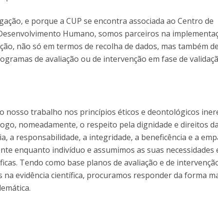
gação, e porque a CUP se encontra associada ao Centro de
 Desenvolvimento Humano, somos parceiros na implementa
gação, não só em termos de recolha de dados, mas também d
gramas de avaliação ou de intervenção em fase de validaçã
nosso trabalho nos princípios éticos e deontológicos iner
logo, nomeadamente, o respeito pela dignidade e direitos d
, a responsabilidade, a integridade, a beneficência e a empa
ente enquanto indivíduo e assumimos as suas necessidades 
cíficas. Tendo como base planos de avaliação e de intervençã
s na evidência científica, procuramos responder da forma m
lemática.