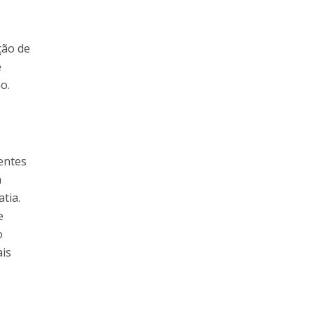
ção de
e
o.
entes
a
tia.
e
o
ais