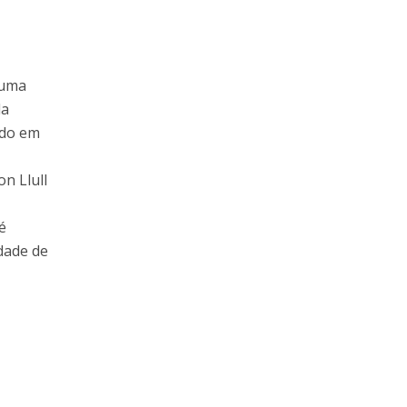
numa
da
ado em
n Llull
é
dade de