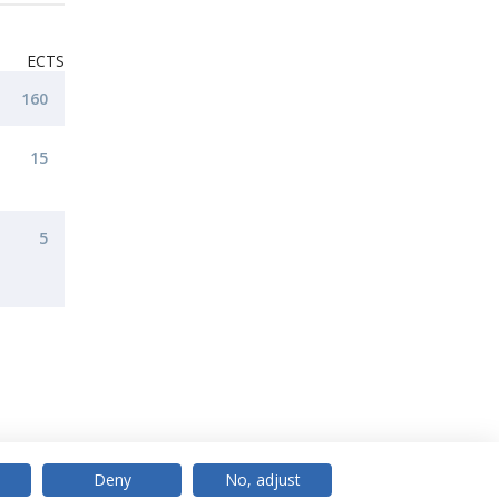
ECTS
160
15
5
Deny
No, adjust