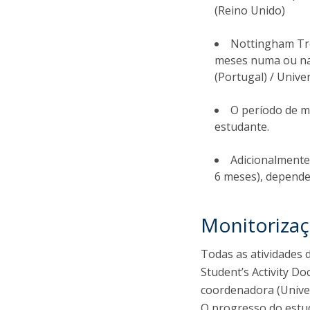
(Reino Unido)
Nottingham Tre
meses numa ou nas
(Portugal) / Unive
O período de m
estudante.
Adicionalmente
6 meses), depende
Monitorizaç
Todas as atividades 
Student’s Activity D
coordenadora (Univer
O progresso do estu