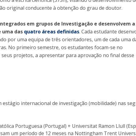
como a escrita científica (375h), visando o desenvolvimento 
Alumni
Educação
ção original conducente à obtenção do grau de doutor.
t
Associação de Antigos Alunos de Psicologia
integrados em grupos de Investigação e desenvolvem a
C
de uma das
quatro áreas definidas
. Cada estudante desenv
ado por uma equipa de três orientadores, um de cada uma d
ras. No primeiro semestre, os estudantes focam-se no
seus projetos, a apresentar para aprovação no final desse
 estágio internacional de investigação (mobilidade) nas seg
tólica Portuguesa (Portugal) + Universitat Ramon Llull (Es
ssam um período de 12 meses na Nottingham Trent Univers