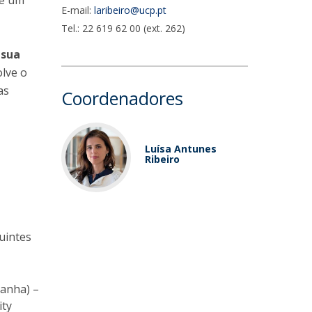
de um
UDIP
E-mail:
laribeiro@ucp.pt
Segurança e Emergência
Tel.: 22 619 62 00 (ext. 262)
 sua
ontactos
olve o
as
Coordenadores
Luísa Antunes
Ribeiro
uintes
panha) –
ity