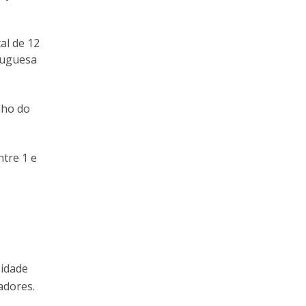
al de 12
tuguesa
lho do
ntre 1 e
sidade
adores.