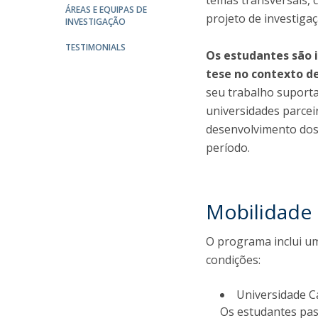
temas transversais, 
ÁREAS E EQUIPAS DE
projeto de investiga
Iniciativas Nacionais
INVESTIGAÇÃO
Research Centre for Human Developmen
TESTIMONIALS
| CEDH
Os estudantes são 
tese no contexto 
Human Neurobehavioral Laboratory |
seu trabalho suport
HNL
universidades parcei
desenvolvimento dos 
período.
Mobilidade
O programa inclui um
condições:
Universidade Ca
Os estudantes pa