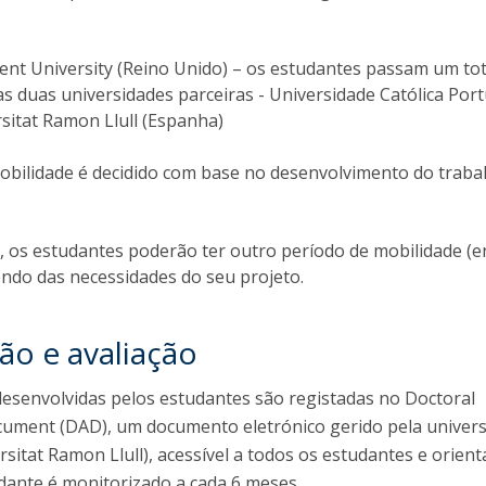
nt University (Reino Unido) – os estudantes passam um tot
 duas universidades parceiras - Universidade Católica Por
rsitat Ramon Llull (Espanha)
obilidade é decidido com base no desenvolvimento do traba
, os estudantes poderão ter outro período de mobilidade (e
ndo das necessidades do seu projeto.
ão e avaliação
desenvolvidas pelos estudantes são registadas no Doctoral
ocument (DAD), um documento eletrónico gerido pela univer
sitat Ramon Llull), acessível a todos os estudantes e orient
dante é monitorizado a cada 6 meses.