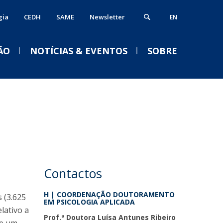
gia
CEDH
SAME
Newsletter
EN
ÃO
NOTÍCIAS & EVENTOS
SOBRE
ós-Doutoramento
erviços
VENTOS
alendário Letivo 2026-2027
ormação Avançada
iblioteca
Acolhimento aos novos
studantes e empregabilidade
estudantes da
nformática
Licenciatura em Psicologia
nternational Office
Contactos
Serviços Académicos
2026/2027
Tesouraria
H | COORDENAÇÃO DOUTORAMENTO
s (3.625
Qui, 03 Set 2026 - 18:30
EM PSICOLOGIA APLICADA
Vida no campus
lativo a
Portal Career Services
Prof.ª Doutora Luísa Antunes Ribeiro