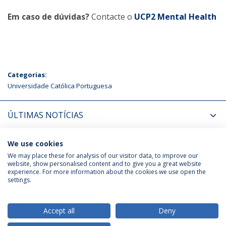
Em caso de dúvidas?
Contacte o
UCP2 Mental Health
Categorias:
Universidade Católica Portuguesa
ÚLTIMAS NOTÍCIAS
PRÓXIMOS EVENTOS
We use cookies
We may place these for analysis of our visitor data, to improve our
website, show personalised content and to give you a great website
experience. For more information about the cookies we use open the
Política de Privacidade
Termos & Condições
settings.
Direitos do Titular dos Dados
Accept all
Deny