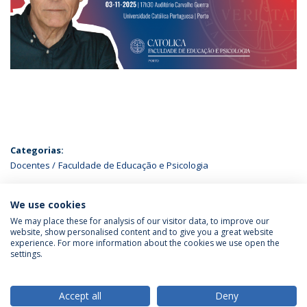
Categorias:
Docentes
Faculdade de Educação e Psicologia
ÚLTIMAS NOTÍCIAS
We use cookies
We may place these for analysis of our visitor data, to improve our
website, show personalised content and to give you a great website
experience. For more information about the cookies we use open the
Política de Privacidade
Termos & Condições
settings.
Direitos do Titular dos Dados
Accept all
Deny