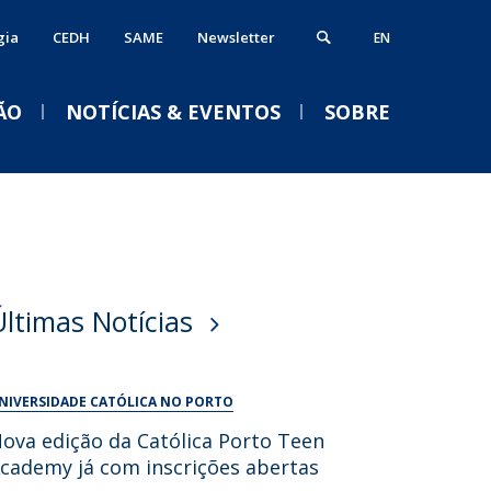
gia
CEDH
SAME
Newsletter
EN
ÃO
NOTÍCIAS & EVENTOS
SOBRE
ós-Doutoramento
erviços
VENTOS
alendário Letivo 2026-2027
ormação Avançada
iblioteca
Acolhimento aos novos
Últimas Notícias
studantes e empregabilidade
estudantes da
nformática
Licenciatura em Psicologia
nternational Office
Serviços Académicos
2026/2027
NIVERSIDADE CATÓLICA NO PORTO
Tesouraria
Qui, 03 Set 2026 - 18:30
ova edição da Católica Porto Teen
Vida no campus
cademy já com inscrições abertas
Portal Career Services