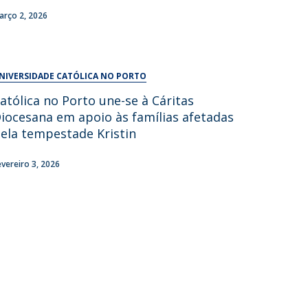
UDIP
arço 2, 2026
Segurança e Emergência
ontactos
NIVERSIDADE CATÓLICA NO PORTO
atólica no Porto une-se à Cáritas
iocesana em apoio às famílias afetadas
ela tempestade Kristin
evereiro 3, 2026