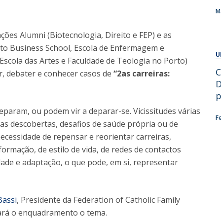
Alumni
Educação
M
t
Associação de Antigos Alunos de Psicologia
ções Alumni (Biotecnologia, Direito e FEP) e as
C
rto Business School, Escola de Enfermagem e
U
Escola das Artes e Faculdade de Teologia no Porto)
C
ir, debater e conhecer casos de
“2as carreiras:
D
p
param, ou podem vir a deparar-se. Vicissitudes várias
F
vas descobertas, desafios de saúde própria ou de
cessidade de repensar e reorientar carreiras,
formação, de estilo de vida, de redes de contactos
dade e adaptação, o que pode, em si, representar
Bassi
, Presidente da Federation of Catholic Family
 fará o enquadramento o tema.