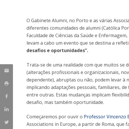
Iniciativas Nacionais
Research Centre for Human Developmen
O Gabinete Alumni, no Porto e as várias Associa
| CEDH
diferentes comunidades de alumni (Católica Po
Human Neurobehavioral Laboratory |
Faculdade de Ciências da Saúde e Enfermagem, 
HNL
levam a cabo um evento que se destina a reflet
desafios e oportunidades”.
Trata-se de uma realidade com que muitos se de
(alterações profissionais e organizacionais, no
dependente), abruptas ou não, podem levar à ne
implicando adaptações pessoais, familiares, de 
entre outras. Estas mudanças implicam flexibili
desafio, mas também oportunidade.
Começaremos por ouvir o
Professor Vincenzo 
Associations in Europe, a partir de Roma, que