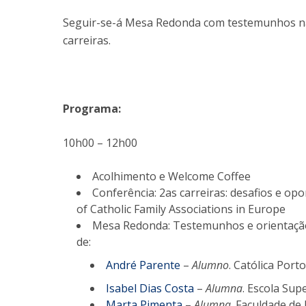
Seguir-se-á Mesa Redonda com testemunhos na 
carreiras.
Programa:
10h00 – 12h00
Acolhimento e Welcome Coffee
Conferência: 2as carreiras: desafios e op
of Catholic Family Associations in Europe
Mesa Redonda: Testemunhos e orientação 
de:
André Parente
–
Alumno
. Católica Port
Isabel Dias Costa
–
Alumna
. Escola Sup
Marta Pimenta
–
Alumna
. Faculdade de 