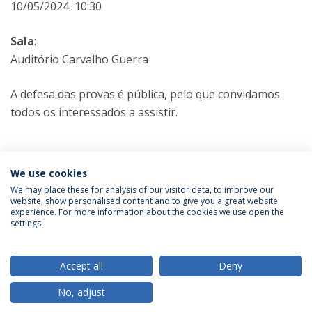
10/05/2024 10:30
Sala
:
Auditório Carvalho Guerra
A defesa das provas é pública, pelo que convidamos
todos os interessados a assistir.
Categorias:
Doutoramento em Ciências da Educação
We use cookies
Prova Pública
We may place these for analysis of our visitor data, to improve our
website, show personalised content and to give you a great website
experience. For more information about the cookies we use open the
Política de Privacidade
Termos & Condições
settings.
Direitos do Titular dos Dados
Accept all
Deny
No, adjust
© 2026 Universidade Católica Portuguesa