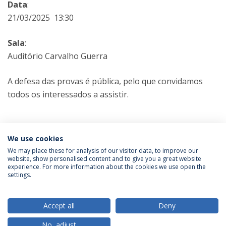
Data
:
21/03/2025 13:30
Sala
:
Auditório Carvalho Guerra
A defesa das provas é pública, pelo que convidamos
todos os interessados a assistir.
Categorias:
Doutoramento em Ciências da Educação
We use cookies
Prova Pública
We may place these for analysis of our visitor data, to improve our
website, show personalised content and to give you a great website
experience. For more information about the cookies we use open the
Política de Privacidade
Termos & Condições
settings.
Direitos do Titular dos Dados
Accept all
Deny
No, adjust