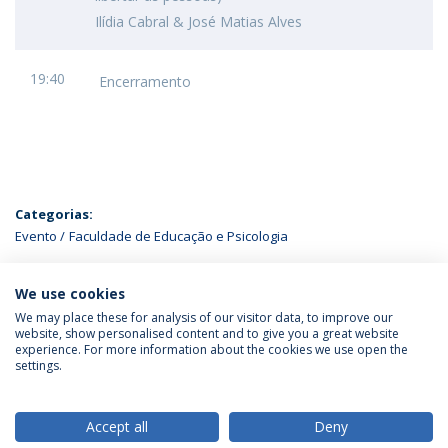
Ilídia Cabral & José Matias Alves
19:40
Encerramento
Categorias:
Evento
Faculdade de Educação e Psicologia
ÚLTIMAS NOTÍCIAS
We use cookies
We may place these for analysis of our visitor data, to improve our
website, show personalised content and to give you a great website
experience. For more information about the cookies we use open the
Política de Privacidade
Termos & Condições
settings.
Direitos do Titular dos Dados
Accept all
Deny