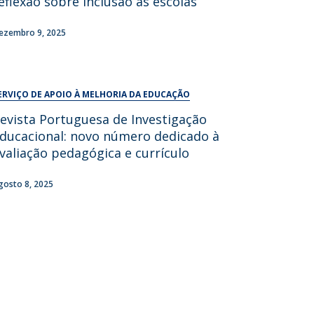
eflexão sobre inclusão às escolas
UDIP
Segurança e Emergência
ezembro 9, 2025
ontactos
ERVIÇO DE APOIO À MELHORIA DA EDUCAÇÃO
evista Portuguesa de Investigação
ducacional: novo número dedicado à
valiação pedagógica e currículo
gosto 8, 2025