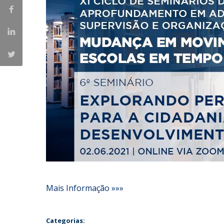
Iniciativas Nacionais
Research Centre for Human Developmen
| CEDH
Human Neurobehavioral Laboratory |
HNL
Mais Informação »»»
Categorias: