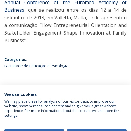
Annual Conference of the Euromed Academy of
Business
, que se realizou entre os dias 12 a 14 de
setembro de 2018, em Valletta, Malta, onde apresentou
a comunicação “How Entrepreneurial Orientation and
Stakeholder Engagement Shape Innovation at Family
Business”.
Categorias:
Faculdade de Educação e Psicologia
ÚLTIMAS NOTÍCIAS
We use cookies
We may place these for analysis of our visitor data, to improve our
website, show personalised content and to give you a great website
experience. For more information about the cookies we use open the
Política de Privacidade
Termos & Condições
settings.
Direitos do Titular dos Dados