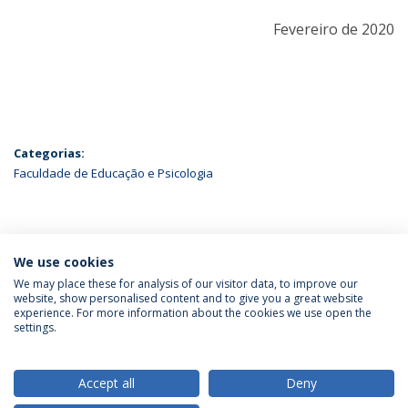
Fevereiro de 2020
Categorias:
Faculdade de Educação e Psicologia
ÚLTIMAS NOTÍCIAS
We use cookies
We may place these for analysis of our visitor data, to improve our
website, show personalised content and to give you a great website
experience. For more information about the cookies we use open the
Política de Privacidade
Termos & Condições
settings.
Direitos do Titular dos Dados
Accept all
Deny