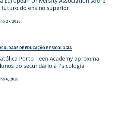
a European University Association sobre
UDIP
 futuro do ensino superior
Segurança e Emergência
ulho 27, 2026
ontactos
ACULDADE DE EDUCAÇÃO E PSICOLOGIA
atólica Porto Teen Academy aproxima
lunos do secundário à Psicologia
ulho 6, 2026