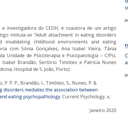
d
Alumni
Educação
o
t
Associação de Antigos Alunos de Psicologia
J
C
 e investigadora do CEDH, é coautora de um artigo
igo intitula-se “Adult attachment in eating disorders
d invalidating childhood environments and eating
F
ria com Sónia Gonçalves, Ana Isabel Vieira, Tânia
C
da Unidade de Psicoterapia e Psicopatologia – CIPsi,
a
, Isabel Brandão, Sertório Timóteo e Patrícia Nunes
cina, Hospital de S. João, Porto).
J
o, P. P. P., Brandão, I., Timóteo, S., Nunes, P. &
ng disorders mediates the association between
 and eating psychopathology
. Current Psychology, x,
Janeiro 2020