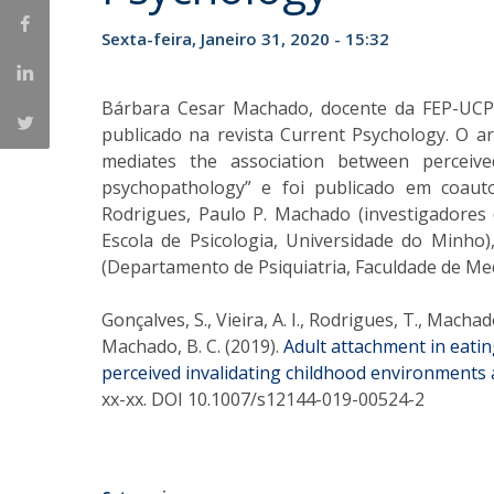
Iniciativas Nacionais
Sexta-feira, Janeiro 31, 2020 - 15:32
Research Centre for Human Developmen
| CEDH
Bárbara Cesar Machado, docente da FEP-UCP
Human Neurobehavioral Laboratory |
publicado na revista Current Psychology. O art
mediates the association between perceive
HNL
psychopathology” e foi publicado em coauto
Rodrigues, Paulo P. Machado (investigadores 
Escola de Psicologia, Universidade do Minho)
(Departamento de Psiquiatria, Faculdade de Medi
Gonçalves, S., Vieira, A. I., Rodrigues, T., Machad
Machado, B. C. (2019).
Adult attachment in eati
perceived invalidating childhood environments
xx-xx. DOI 10.1007/s12144-019-00524-2