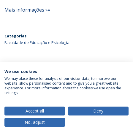
Mais informações »»
Categorias:
Faculdade de Educação e Psicologia
ÚLTIMAS NOTÍCIAS
We use cookies
We may place these for analysis of our visitor data, to improve our
website, show personalised content and to give you a great website
experience. For more information about the cookies we use open the
Política de Privacidade
Termos & Condições
settings.
Direitos do Titular dos Dados
Accept all
Deny
No, adjust
© 2026 Universidade Católica Portuguesa