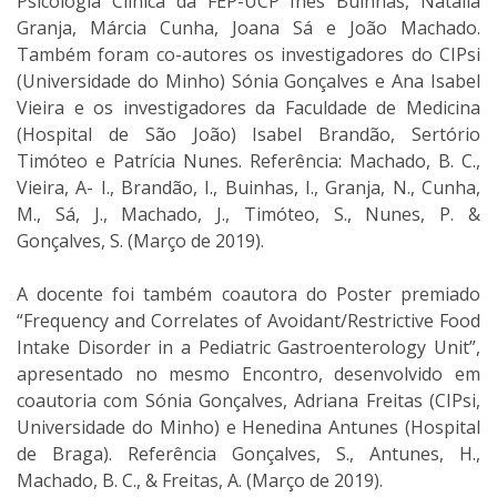
Psicologia Clínica da FEP-UCP Inês Buinhas, Natália
Granja, Márcia Cunha, Joana Sá e João Machado.
Também foram co-autores os investigadores do CIPsi
(Universidade do Minho) Sónia Gonçalves e Ana Isabel
Vieira e os investigadores da Faculdade de Medicina
(Hospital de São João) Isabel Brandão, Sertório
Timóteo e Patrícia Nunes. Referência: Machado, B. C.,
Vieira, A- I., Brandão, I., Buinhas, I., Granja, N., Cunha,
M., Sá, J., Machado, J., Timóteo, S., Nunes, P. &
Gonçalves, S. (Março de 2019).
A docente foi também coautora do Poster premiado
“Frequency and Correlates of Avoidant/Restrictive Food
Intake Disorder in a Pediatric Gastroenterology Unit”,
apresentado no mesmo Encontro, desenvolvido em
coautoria com Sónia Gonçalves, Adriana Freitas (CIPsi,
Universidade do Minho) e Henedina Antunes (Hospital
de Braga). Referência Gonçalves, S., Antunes, H.,
Machado, B. C., & Freitas, A. (Março de 2019).