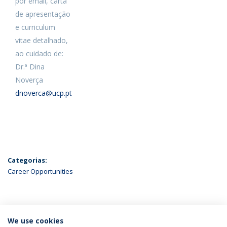
por email, carta
de apresentação
e curriculum
vitae detalhado,
ao cuidado de:
Dr.ª Dina
Noverça
dnoverca@ucp.pt
Categorias:
Career Opportunities
ÚLTIMAS NOTÍCIAS
We use cookies