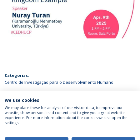
Categorias:
Centro de Investigação para o Desenvolvimento Humano
ÚLTIMAS NOTÍCIAS
We use cookies
We may place these for analysis of our visitor data, to improve our
website, show personalised content and to give you a great website
experience. For more information about the cookies we use open the
Política de Privacidade
Termos & Condições
settings.
Direitos do Titular dos Dados