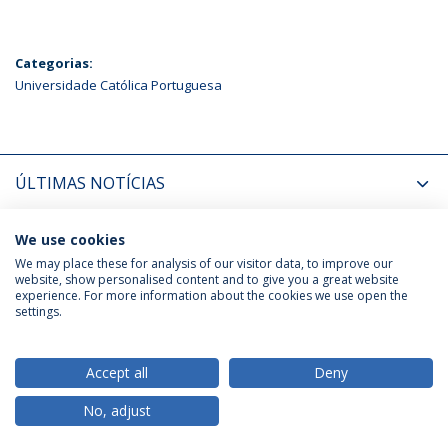
Categorias:
Universidade Católica Portuguesa
ÚLTIMAS NOTÍCIAS
PRÓXIMOS EVENTOS
We use cookies
We may place these for analysis of our visitor data, to improve our
website, show personalised content and to give you a great website
experience. For more information about the cookies we use open the
Política de Privacidade
Termos & Condições
settings.
Direitos do Titular dos Dados
Accept all
Deny
No, adjust
© 2026 Universidade Católica Portuguesa