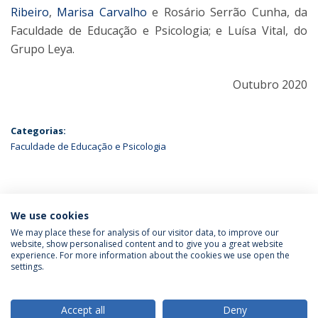
Ribeiro
,
Marisa Carvalho
e Rosário Serrão Cunha, da
Faculdade de Educação e Psicologia; e Luísa Vital, do
Grupo Leya.
Outubro 2020
Categorias:
Faculdade de Educação e Psicologia
ÚLTIMAS NOTÍCIAS
We use cookies
We may place these for analysis of our visitor data, to improve our
website, show personalised content and to give you a great website
experience. For more information about the cookies we use open the
Política de Privacidade
Termos & Condições
settings.
Direitos do Titular dos Dados
Accept all
Deny