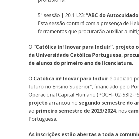
5ª sessão | 20.11.23:
“ABC do Autocuidado
Esta sessão contará com a presença de Helen
ferramentas que procurarão auxiliar a mit
O
“Católica in! Inovar para Incluir”, projet
da Universidade
Católica Portuguesa, proc
de alunos do primeiro ano de licenciatura.
O
Católica in! Inovar para Incluir
é apoiado pe
futuro no Ensino Superior”, financiado pelo P
Operacional Capital Humano (POCH- 02-53I2-FSE
projeto
arrancou no
segundo semestre do an
ao
primeiro semestre de 2023/2024
, nos
camp
Portuguesa.
As inscrições estão abertas a toda a comun