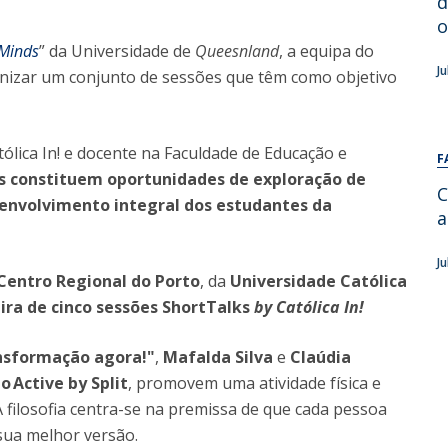
d
Alumni
Educação
o
 Minds
” da Universidade de
Queesnland
, a equipa do
t
Associação de Antigos Alunos de Psicologia
J
rganizar um conjunto de sessões que têm como objetivo
C
ólica In! e docente na Faculdade de Educação e
F
s constituem oportunidades de exploração de
C
envolvimento integral dos estudantes da
a
J
Centro Regional do Porto
, da
Universidade Católica
ira de cinco sessões
ShortTalks
by Católica In!
ansformação agora!"
,
Mafalda Silva
e
Claúdia
o Active by Split
, promovem uma atividade física e
 filosofia centra-se na premissa de que cada pessoa
 sua melhor versão.