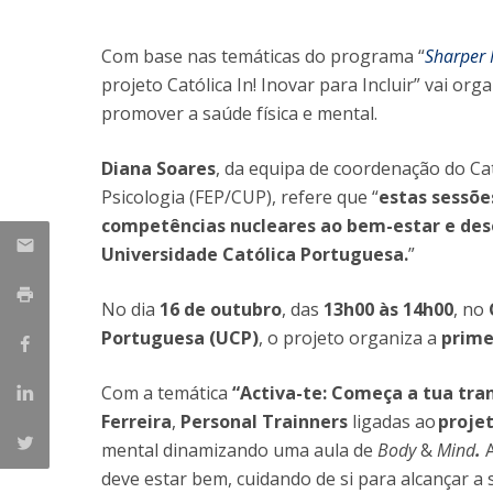
Iniciativas Nacionais
Com base nas temáticas do programa “
Sharper
Research Centre for Human Developmen
| CEDH
projeto Católica In! Inovar para Incluir” vai o
promover a saúde física e mental.
Human Neurobehavioral Laboratory |
HNL
Diana Soares
, da equipa de coordenação do Cat
Psicologia (FEP/CUP), refere que “
estas sessõe
competências nucleares ao bem-estar e des
Universidade Católica Portuguesa.
”
No dia
16 de outubro
, das
13h00 às 14h00
, no
Portuguesa (UCP)
, o projeto organiza a
prime
Com a temática
“Activa-te: Começa a tua tr
Ferreira
,
Personal Trainners
ligadas ao
projet
mental dinamizando uma aula de
Body
&
Mind
.
A
deve estar bem, cuidando de si para alcançar a