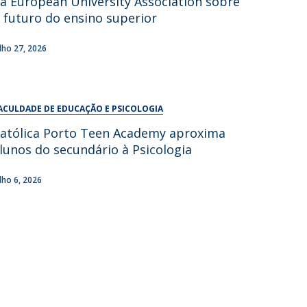
a European University Association sobre
UDIP
 futuro do ensino superior
Segurança e Emergência
ulho 27, 2026
ontactos
ACULDADE DE EDUCAÇÃO E PSICOLOGIA
atólica Porto Teen Academy aproxima
lunos do secundário à Psicologia
ulho 6, 2026