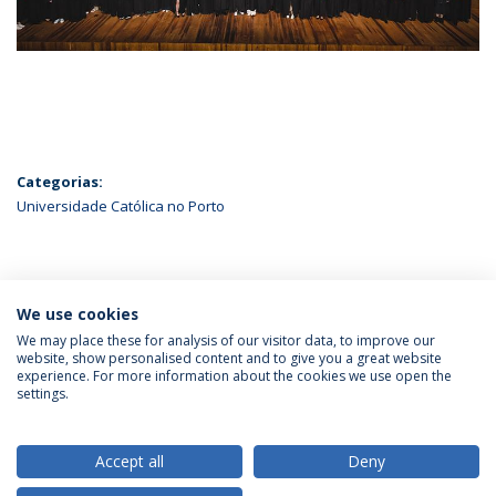
Categorias:
Universidade Católica no Porto
ÚLTIMAS NOTÍCIAS
We use cookies
We may place these for analysis of our visitor data, to improve our
website, show personalised content and to give you a great website
experience. For more information about the cookies we use open the
Política de Privacidade
Termos & Condições
settings.
Direitos do Titular dos Dados
Accept all
Deny