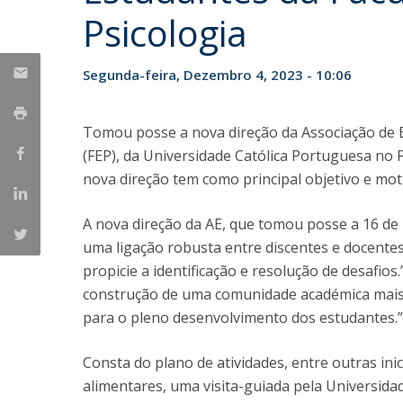
Psicologia
Iniciativas Nacionais
Research Centre for Human Developmen
| CEDH
Segunda-feira, Dezembro 4, 2023 - 10:06
Human Neurobehavioral Laboratory |
HNL
Tomou posse a nova direção da Associação de E
(FEP), da Universidade Católica Portuguesa no 
nova direção tem como principal objetivo e mot
A nova direção da AE, que tomou posse a 16 d
uma ligação robusta entre discentes e docente
propicie a identificação e resolução de desafios
construção de uma comunidade académica mais 
para o pleno desenvolvimento dos estudantes.”
Consta do plano de atividades, entre outras ini
alimentares, uma visita-guiada pela Universida