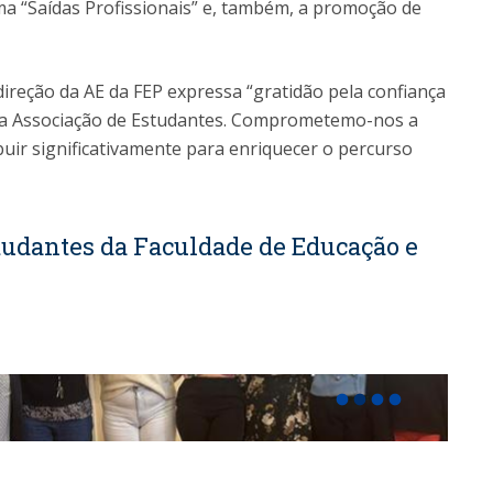
a “Saídas Profissionais” e, também, a promoção de
ireção da AE da FEP expressa “gratidão pela confiança
va Associação de Estudantes. Comprometemo-nos a
buir significativamente para enriquecer o percurso
tudantes da Faculdade de Educação e
fiber_manual_record
fiber_manual_record
fiber_manual_record
fiber_manual_record