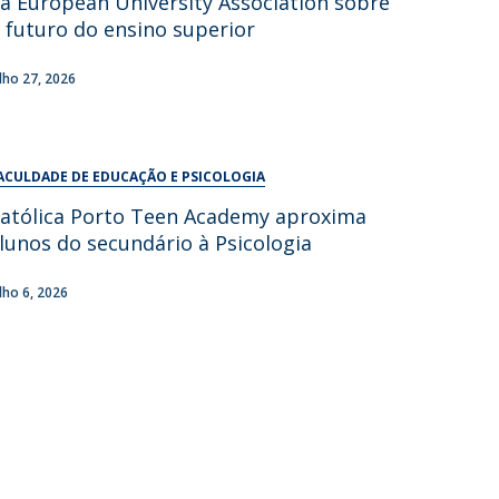
a European University Association sobre
UDIP
 futuro do ensino superior
Segurança e Emergência
ulho 27, 2026
ontactos
ACULDADE DE EDUCAÇÃO E PSICOLOGIA
atólica Porto Teen Academy aproxima
lunos do secundário à Psicologia
ulho 6, 2026