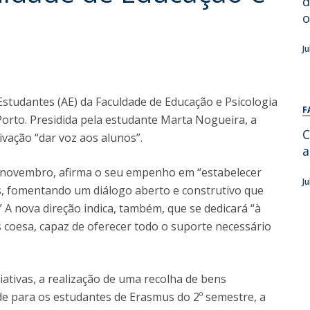
d
Alumni
Educação
o
t
Associação de Antigos Alunos de Psicologia
J
C
studantes (AE) da Faculdade de Educação e Psicologia
F
Porto. Presidida pela estudante Marta Nogueira, a
C
ivação “dar voz aos alunos”.
a
e novembro, afirma o seu empenho em “estabelecer
J
s, fomentando um diálogo aberto e construtivo que
.” A nova direção indica, também, que se dedicará “à
coesa, capaz de oferecer todo o suporte necessário
ciativas, a realização de uma recolha de bens
de para os estudantes de Erasmus do 2º semestre, a