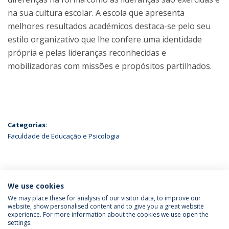
na sua cultura escolar. A escola que apresenta
melhores resultados académicos destaca-se pelo seu
estilo organizativo que lhe confere uma identidade
própria e pelas lideranças reconhecidas e
mobilizadoras com missões e propósitos partilhados.
Categorias:
Faculdade de Educação e Psicologia
ÚLTIMAS NOTÍCIAS
We use cookies
We may place these for analysis of our visitor data, to improve our
website, show personalised content and to give you a great website
experience. For more information about the cookies we use open the
Política de Privacidade
Termos & Condições
settings.
Direitos do Titular dos Dados