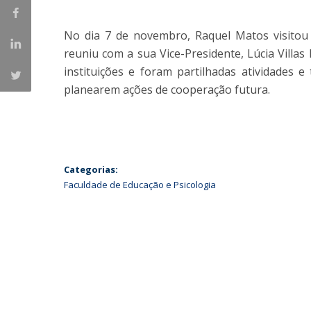
Iniciativas Nacionais
No dia 7 de novembro, Raquel Matos visitou 
Research Centre for Human Developmen
| CEDH
reuniu com a sua Vice-Presidente, Lúcia Villa
instituições e foram partilhadas atividades 
Human Neurobehavioral Laboratory |
planearem ações de cooperação futura.
HNL
Categorias:
Faculdade de Educação e Psicologia