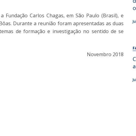
d
Alumni
Educação
o
a Fundação Carlos Chagas, em São Paulo (Brasil), e
t
Associação de Antigos Alunos de Psicologia
J
s Bôas. Durante a reunião foram apresentadas as duas
C
e temas de formação e investigação no sentido de se
F
Novembro 2018
C
a
J