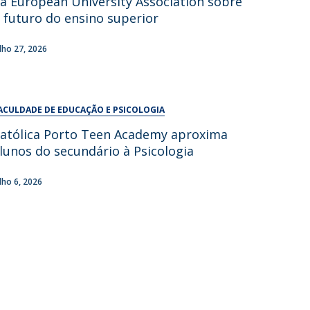
a European University Association sobre
UDIP
 futuro do ensino superior
Segurança e Emergência
ulho 27, 2026
ontactos
ACULDADE DE EDUCAÇÃO E PSICOLOGIA
atólica Porto Teen Academy aproxima
lunos do secundário à Psicologia
ulho 6, 2026