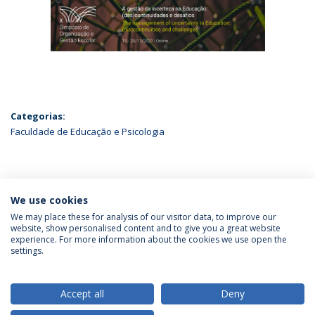
Categorias:
Faculdade de Educação e Psicologia
ÚLTIMAS NOTÍCIAS
We use cookies
We may place these for analysis of our visitor data, to improve our
website, show personalised content and to give you a great website
experience. For more information about the cookies we use open the
Política de Privacidade
Termos & Condições
settings.
Direitos do Titular dos Dados
Accept all
Deny