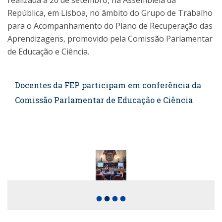
realizada a 26 de setembro, na Assembleia da
República, em Lisboa, no âmbito do Grupo de Trabalho
para o Acompanhamento do Plano de Recuperação das
Aprendizagens, promovido pela Comissão Parlamentar
de Educação e Ciência.
Docentes da FEP participam em conferência da
Comissão Parlamentar de Educação e Ciência
fiber_manual_record
fiber_manual_record
fiber_manual_record
fiber_manual_record