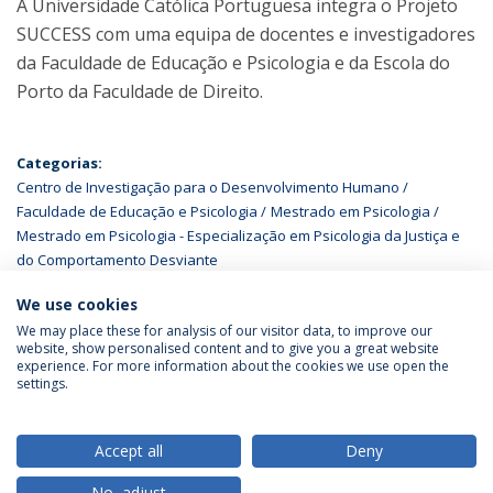
A Universidade Católica Portuguesa integra o Projeto
SUCCESS com uma equipa de docentes e investigadores
da Faculdade de Educação e Psicologia e da Escola do
Porto da Faculdade de Direito.
Categorias:
Centro de Investigação para o Desenvolvimento Humano
Faculdade de Educação e Psicologia
Mestrado em Psicologia
Mestrado em Psicologia - Especialização em Psicologia da Justiça e
do Comportamento Desviante
We use cookies
We may place these for analysis of our visitor data, to improve our
website, show personalised content and to give you a great website
experience. For more information about the cookies we use open the
Política de Privacidade
Termos & Condições
settings.
Direitos do Titular dos Dados
Accept all
Deny
No, adjust