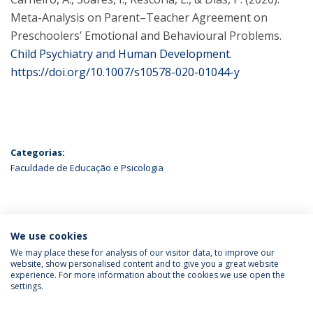
Meta-Analysis on Parent–Teacher Agreement on
Preschoolers’ Emotional and Behavioural Problems.
Child Psychiatry and Human Development
.
https://doi.org/10.1007/s10578-020-01044-y
Categorias:
Faculdade de Educação e Psicologia
ÚLTIMAS NOTÍCIAS
We use cookies
We may place these for analysis of our visitor data, to improve our
website, show personalised content and to give you a great website
experience. For more information about the cookies we use open the
Política de Privacidade
Termos & Condições
settings.
Direitos do Titular dos Dados