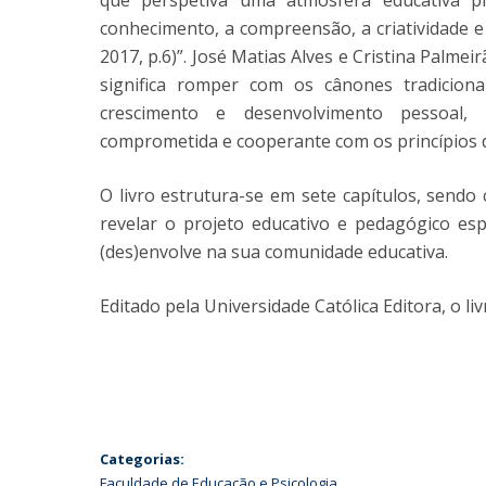
que perspetiva uma atmosfera educativa plu
conhecimento, a compreensão, a criatividade e o
2017, p.6)”. José Matias Alves e Cristina Palme
significa romper com os cânones tradicion
crescimento e desenvolvimento pessoal,
comprometida e cooperante com os princípios 
O livro estrutura-se em sete capítulos, send
revelar o projeto educativo e pedagógico es
(des)envolve na sua comunidade educativa.
Editado pela Universidade Católica Editora, o li
Categorias:
Faculdade de Educação e Psicologia