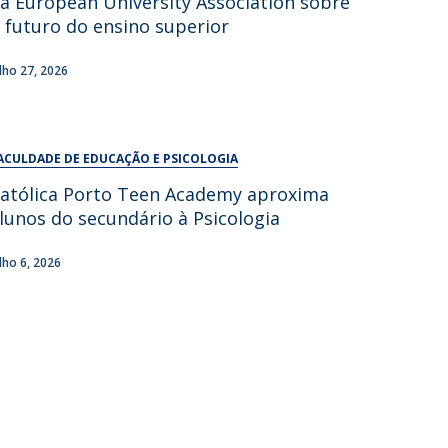
a European University Association sobre
UDIP
 futuro do ensino superior
Segurança e Emergência
ulho 27, 2026
ontactos
ACULDADE DE EDUCAÇÃO E PSICOLOGIA
atólica Porto Teen Academy aproxima
lunos do secundário à Psicologia
ulho 6, 2026