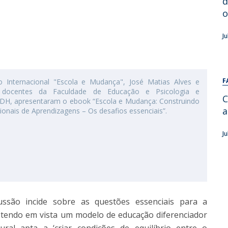
d
Alumni
Educação
o
t
Associação de Antigos Alunos de Psicologia
J
C
F
 Internacional "Escola e Mudança", José Matias Alves e
o, docentes da Faculdade de Educação e Psicologia e
C
EDH, apresentaram o ebook “Escola e Mudança: Construindo
a
onais de Aprendizagens – Os desafios essenciais”.
J
ssão incide sobre as questões essenciais para a
 tendo em vista um modelo de educação diferenciador