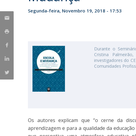
Iniciativas Nacionais
Segunda-feira, Novembro 19, 2018 - 17:53
Research Centre for Human Developmen
| CEDH
Human Neurobehavioral Laboratory |
HNL
Durante o Seminário
Cristina Palmeirã
investigadores do C
Comunidades Profissi
Os autores explicam que “o cerne da discu
aprendizagem e para a qualidade da educação