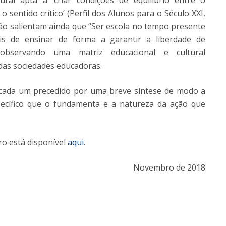
ral apta a ‘criar condições de equilíbrio entre o
 sentido crítico’ (Perfil dos Alunos para o Século XXI,
irão salientam ainda que “Ser escola no tempo presente
ais de ensinar de forma a garantir a liberdade de
 observando uma matriz educacional e cultural
das sociedades educadoras.
o cada um precedido por uma breve síntese de modo a
pecífico que o fundamenta e a natureza da ação que
vro está disponível
aqui
.
Novembro de 2018