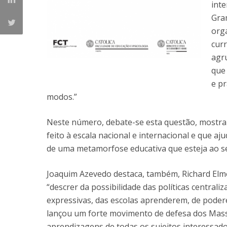
inte
Gram
org
curr
agru
que
e pr
modos.”
Neste número, debate-se esta questão, mostran
feito à escala nacional e internacional e que 
de uma metamorfose educativa que esteja ao se
Joaquim Azevedo destaca, também, Richard Elmo
“descrer da possibilidade das políticas central
expressivas, das escolas aprenderem, de pode
lançou um forte movimento de defesa dos Mas
aprendizagens de todas os sujeitos interessado