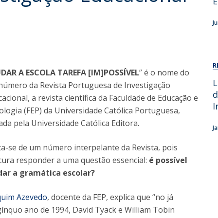
E
Alumni
Educação
J
t
Associação de Antigos Alunos de Psicologia
C
R
DAR A ESCOLA TAREFA [IM]POSSÍVEL
” é o nome do
L
 número da Revista Portuguesa de Investigação
d
acional, a revista científica da Faculdade de Educação e
I
ologia (FEP) da Universidade Católica Portuguesa,
ada pela Universidade Católica Editora.
J
ta-se de um número interpelante da Revista, pois
cura responder a uma questão essencial:
é possível
ar a gramática escolar?
quim Azevedo
, docente da FEP, explica que “no já
gínquo ano de 1994, David Tyack e William Tobin