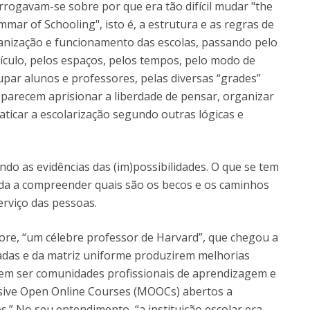
rrogavam-se sobre por que era tão difícil mudar "the
mar of Schooling", isto é, a estrutura e as regras de
anização e funcionamento das escolas, passando pelo
ículo, pelos espaços, pelos tempos, pelo modo de
par alunos e professores, pelas diversas “grades”
 parecem aprisionar a liberdade de pensar, organizar
aticar a escolarização segundo outras lógicas e
do as evidências das (im)possibilidades. O que se tem
ajuda a compreender quais são os becos e os caminhos
rviço das pessoas.
re, “um célebre professor de Harvard”, que chegou a
izadas e da matriz uniforme produzirem melhorias
rem ser comunidades profissionais de aprendizagem e
sive Open Online Courses (MOOCs) abertos a
s.” No seu entendimento, “a instituição escolar era