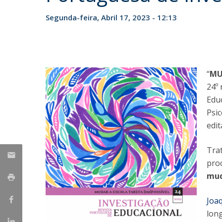
Iniciativas Nacionais
Segunda-feira, Abril 17, 2023 - 12:13
Research Centre for Human Developmen
| CEDH
Human Neurobehavioral Laboratory |
HNL
“
MU
24º
Educ
Psic
edit
Tra
pro
mud
Joa
lon