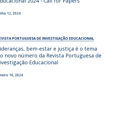
ducacional 2024 - Call for Papers
UDIP
Segurança e Emergência
unho 12, 2024
ontactos
EVISTA PORTUGUESA DE INVESTIGAÇÃO EDUCACIONAL
ideranças, bem-estar e justiça é o tema
o novo número da Revista Portuguesa de
nvestigação Educacional
aneiro 16, 2024