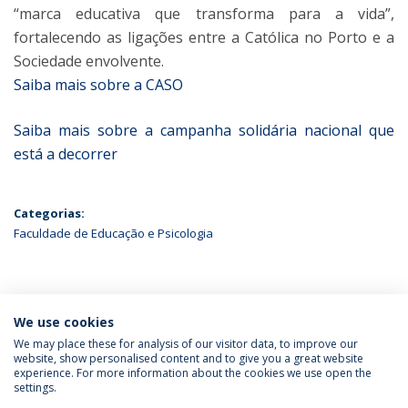
“marca educativa que transforma para a vida”,
fortalecendo as ligações entre a Católica no Porto e a
Sociedade envolvente.
Saiba mais sobre a CASO
Saiba mais sobre a campanha solidária nacional que
está a decorrer
Categorias:
Faculdade de Educação e Psicologia
ÚLTIMAS NOTÍCIAS
We use cookies
We may place these for analysis of our visitor data, to improve our
website, show personalised content and to give you a great website
experience. For more information about the cookies we use open the
Política de Privacidade
Termos & Condições
settings.
Direitos do Titular dos Dados