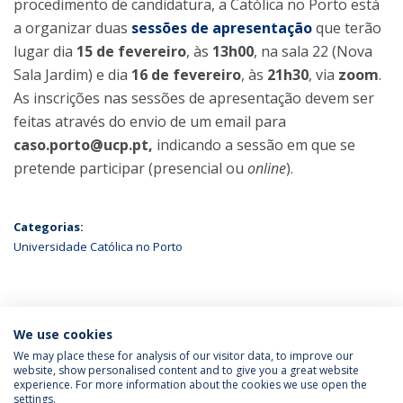
procedimento de candidatura, a Católica no Porto está
a organizar duas
sessões de apresentação
que terão
lugar dia
15 de fevereiro
, às
13h00
, na sala 22 (Nova
Sala Jardim) e dia
16 de fevereiro
, às
21h30
, via
zoom
.
As inscrições nas sessões de apresentação devem ser
feitas através do envio de um email para
caso.porto@ucp.pt,
indicando a sessão em que se
pretende participar (presencial ou
online
).
Categorias:
Universidade Católica no Porto
ÚLTIMAS NOTÍCIAS
We use cookies
We may place these for analysis of our visitor data, to improve our
website, show personalised content and to give you a great website
experience. For more information about the cookies we use open the
Política de Privacidade
Termos & Condições
settings.